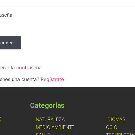
aseña
ceder
ecuérdame
erar la contraseña
ienes una cuenta?
Regístrate
Categorías
aa
S
NATURALEZA
IDIOMAS
MEDIO AMBIENTE
OCIO