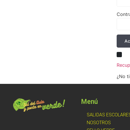
Contr
Ac
R
Recup
¿No t
Menú
SALIDAS ESCOLARE
NOSOTROS